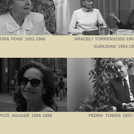
ORA PONS 1951-1966
ARACELI TORRENS1952-196
GUINJOAN 1954-19
PEDRO TOMÁS 1957-
CIÓ AGUADÉ 1956-1988