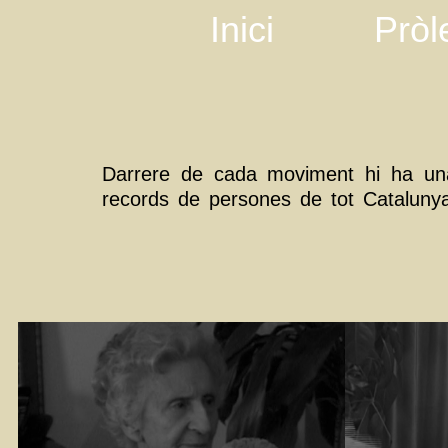
Inici
Pròl
Darrere de cada moviment hi ha una h
records de persones de tot Cataluny