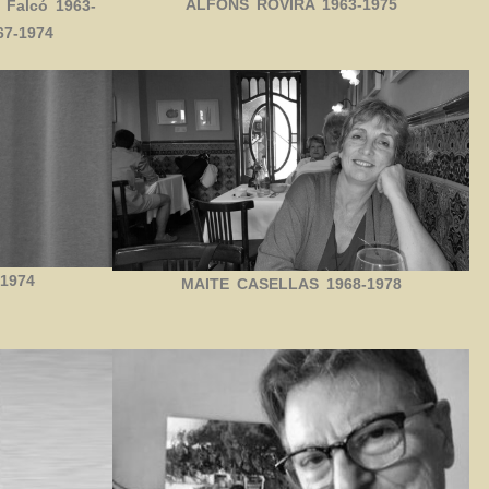
ALFONS ROVIRA 1963-1975
 Falcó 1963-
67-1974
1974
MAITE CASELLAS 1968-1978