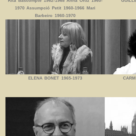
Rita Bascompte 1962-1968 Anna Ortiz 1960-
GUILL
1970 Assumpció Petit 1960-1966 Mari
Barbeiro 1960-1970
ELENA BONET 1965-1973
CARME