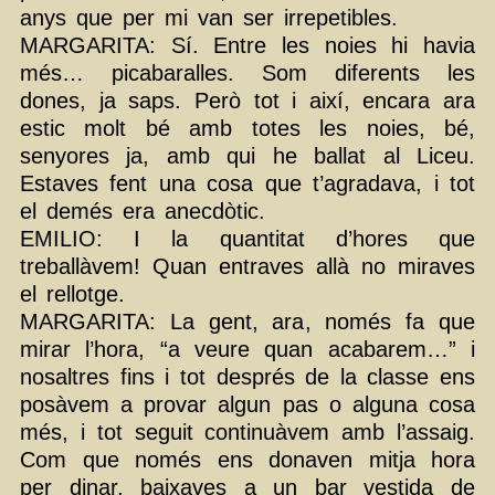
anys que per mi van ser irrepetibles.
MARGARITA: Sí. Entre les noies hi havia
més… picabaralles. Som diferents les
dones, ja saps. Però tot i així, encara ara
estic molt bé amb totes les noies, bé,
senyores ja, amb qui he ballat al Liceu.
Estaves fent una cosa que t’agradava, i tot
el demés era anecdòtic.
EMILIO: I la quantitat d’hores que
treballàvem! Quan entraves allà no miraves
el rellotge.
MARGARITA: La gent, ara, només fa que
mirar l’hora, “a veure quan acabarem…” i
nosaltres fins i tot després de la classe ens
posàvem a provar algun pas o alguna cosa
més, i tot seguit continuàvem amb l’assaig.
Com que només ens donaven mitja hora
per dinar, baixaves a un bar vestida de