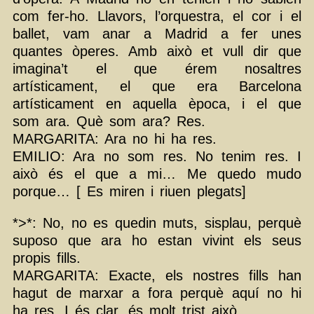
com fer-ho. Llavors, l’orquestra, el cor i el
ballet, vam anar a Madrid a fer unes
quantes òperes. Amb això et vull dir que
imagina’t el que érem nosaltres
artísticament, el que era Barcelona
artísticament en aquella època, i el que
som ara. Què som ara? Res.
MARGARITA: Ara no hi ha res.
EMILIO: Ara no som res. No tenim res. I
això és el que a mi… Me quedo mudo
porque… [ Es miren i riuen plegats]
*>*: No, no es quedin muts, sisplau, perquè
suposo que ara ho estan vivint els seus
propis fills.
MARGARITA: Exacte, els nostres fills han
hagut de marxar a fora perquè aquí no hi
ha res. I és clar, és molt trist això.