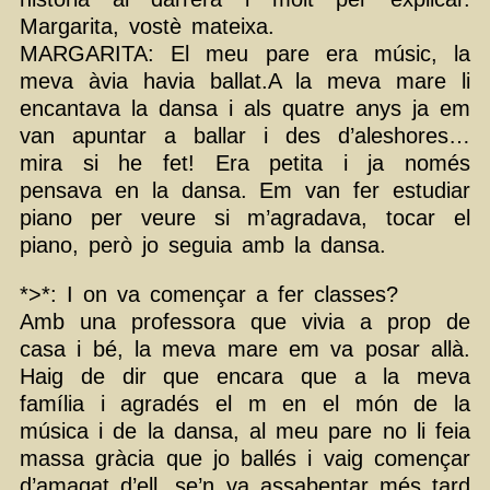
Margarita, vostè mateixa.
MARGARITA: El meu pare era músic, la
meva àvia havia ballat.A la meva mare li
encantava la dansa i als quatre anys ja em
van apuntar a ballar i des d’aleshores…
mira si he fet! Era petita i ja només
pensava en la dansa. Em van fer estudiar
piano per veure si m’agradava, tocar el
piano, però jo seguia amb la dansa.
*>*: I on va començar a fer classes?
Amb una professora que vivia a prop de
casa i bé, la meva mare em va posar allà.
Haig de dir que encara que a la meva
família i agradés el m en el món de la
música i de la dansa, al meu pare no li feia
massa gràcia que jo ballés i vaig començar
d’amagat d’ell, se’n va assabentar més tard