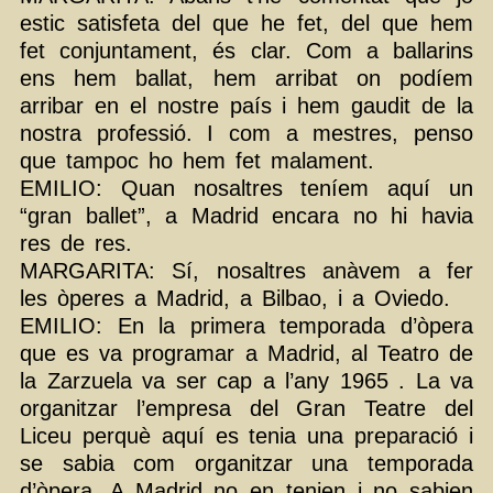
estic satisfeta del que he fet, del que hem
fet conjuntament, és clar. Com a ballarins
ens hem ballat, hem arribat on podíem
arribar en el nostre país i hem gaudit de la
nostra professió. I com a mestres, penso
que tampoc ho hem fet malament.
EMILIO: Quan nosaltres teníem aquí un
“gran ballet”, a Madrid encara no hi havia
res de res.
MARGARITA: Sí, nosaltres anàvem a fer
les òperes a Madrid, a Bilbao, i a Oviedo.
EMILIO: En la primera temporada d’òpera
que es va programar a Madrid, al Teatro de
la Zarzuela va ser cap a l’any 1965 . La va
organitzar l’empresa del Gran Teatre del
Liceu perquè aquí es tenia una preparació i
se sabia com organitzar una temporada
d’òpera. A Madrid no en tenien i no sabien