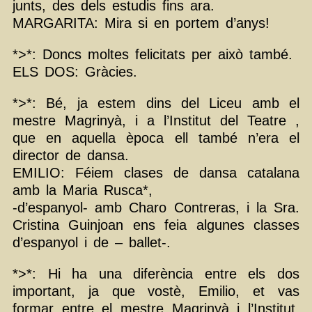
junts, des dels estudis fins ara.
MARGARITA: Mira si en portem d’anys!
*>*: Doncs moltes felicitats per això també.
ELS DOS: Gràcies.
*>*: Bé, ja estem dins del Liceu amb el
mestre Magrinyà, i a l’Institut del Teatre ,
que en aquella època ell també n’era el
director de dansa.
EMILIO: Féiem clases de dansa catalana
amb la Maria Rusca*,
-d’espanyol- amb Charo Contreras, i la Sra.
Cristina Guinjoan ens feia algunes classes
d’espanyol i de – ballet-.
*>*: Hi ha una diferència entre els dos
important, ja que vostè, Emilio, et vas
formar entre el mestre Magrinyà i l’Institut,