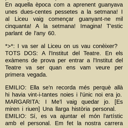
En aquella època com a aprenent guanyava
unes dues-centes pessetes a la setmana! I
al Liceu vaig començar guanyant-ne mil
cinquanta! A la setmana! Imagina! T’estic
parlant de l’any 60.
*>*: I va ser al Liceu on us vau conèixer?
TOTS DOS: A l’Institut del Teatre. En els
exàmens de prova per entrar a l’Institut del
Teatre va ser quan ens vam veure per
primera vegada.
EMILIO: Ella se’n recorda més perquè allà
hi havia vint-i-tantes noies i l’únic noi era jo.
MARGARITA: I Me’l vaig quedar jo. [Es
miren i riuen] Una llarga història personal.
EMILIO: Sí, es va ajuntar el món l’artístic
amb el personal. Em fet la nostra carrera