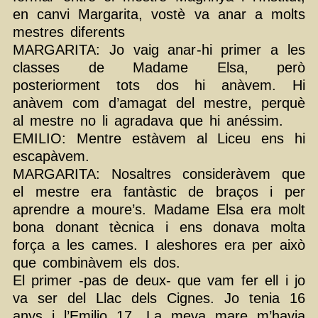
en canvi Margarita, vostè va anar a molts
mestres diferents
MARGARITA: Jo vaig anar-hi primer a les
classes de Madame Elsa, però
posteriorment tots dos hi anàvem. Hi
anàvem com d’amagat del mestre, perquè
al mestre no li agradava que hi anéssim.
EMILIO: Mentre estàvem al Liceu ens hi
escapàvem.
MARGARITA: Nosaltres consideràvem que
el mestre era fantàstic de braços i per
aprendre a moure’s. Madame Elsa era molt
bona donant tècnica i ens donava molta
força a les cames. I aleshores era per això
que combinàvem els dos.
El primer -pas de deux- que vam fer ell i jo
va ser del Llac dels Cignes. Jo tenia 16
anys i l’Emilio 17. La meva mare m’havia