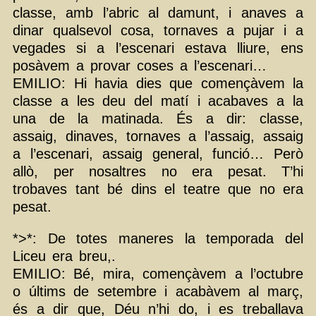
classe, amb l’abric al damunt, i anaves a
dinar qualsevol cosa, tornaves a pujar i a
vegades si a l’escenari estava lliure, ens
posàvem a provar coses a l’escenari…
EMILIO: Hi havia dies que començàvem la
classe a les deu del matí i acabaves a la
una de la matinada. És a dir: classe,
assaig, dinaves, tornaves a l’assaig, assaig
a l’escenari, assaig general, funció… Però
allò, per nosaltres no era pesat. T’hi
trobaves tant bé dins el teatre que no era
pesat.
*>*: De totes maneres la temporada del
Liceu era breu,.
EMILIO: Bé, mira, començàvem a l’octubre
o últims de setembre i acabàvem al març,
és a dir que, Déu n’hi do, i es treballava