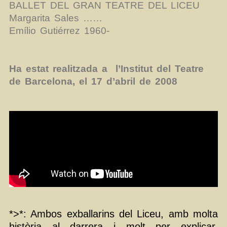
BALLET DEL GRAN TEATRE DEL LICEU
Margarita Sales ……
Emílio Gutiérrez 1960-
Ha estat realitzada a l’Institut del Teatre
de Barcelona, el 17 d’abril de 2008
*>*: Ambos exballarins del Liceu, amb molta
història al darrera i molt per explicar.