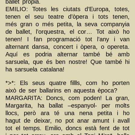
ballet propia.
EMILIO: Totes les ciutats d’Europa, totes,
tenen el seu teatre d’òpera i tots tenen,
més gran o més petita, la seva companyia
de ballet, l’orquestra, el cor… Tot això ho
tenen! I fan programació tot l’any i van
alternant dansa, concert i òpera, o opereta.
Aquí es podria alternar també bé amb
sarsuela, que és ben nostre! Que també hi
ha sarsuela catalana!
*>*: Els seus quatre fillls, com ho porten
això de ser ballarins en aquesta època?
MARGARITA: Doncs, com poden! La gran,
Margarita, ha ballat –espanyol- per molts
llocs, però ara té una nena petita i ho
hagut de deixar, no pot anar amunt i avall
tot el temps. Emilio, doncs està fent de tot