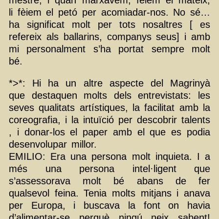
mestre, i quan marxàvem, fèiem el mateix,
li fèiem el petó per acomiadar-nos. No sé…
ha significat molt per tots nosaltres [ es
refereix als ballarins, companys seus] i amb
mi personalment s’ha portat sempre molt
bé.
*>*: Hi ha un altre aspecte del Magrinyà
que destaquen molts dels entrevistats: les
seves qualitats artístiques, la facilitat amb la
coreografia, i la intuïció per descobrir talents
, i donar-los el paper amb el que es podia
desenvolupar millor.
EMILIO: Era una persona molt inquieta. I a
més una persona intel·ligent que
s’assessorava molt bé abans de fer
qualsevol feina. Tenia molts mitjans i anava
per Europa, i buscava la font on havia
d’alimentar-se perquè ningú neix sabent!