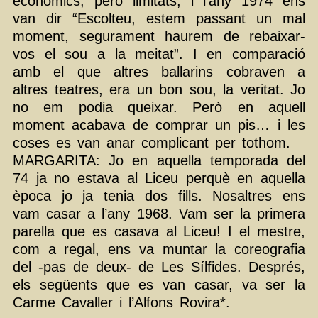
econòmics, però limitats, i l’any 1974 ens
van dir “Escolteu, estem passant un mal
moment, segurament haurem de rebaixar-
vos el sou a la meitat”. I en comparació
amb el que altres ballarins cobraven a
altres teatres, era un bon sou, la veritat. Jo
no em podia queixar. Però en aquell
moment acabava de comprar un pis… i les
coses es van anar complicant per tothom.
MARGARITA: Jo en aquella temporada del
74 ja no estava al Liceu perquè en aquella
època jo ja tenia dos fills. Nosaltres ens
vam casar a l’any 1968. Vam ser la primera
parella que es casava al Liceu! I el mestre,
com a regal, ens va muntar la coreografia
del -pas de deux- de Les Sílfides. Després,
els següents que es van casar, va ser la
Carme Cavaller i l’Alfons Rovira*.