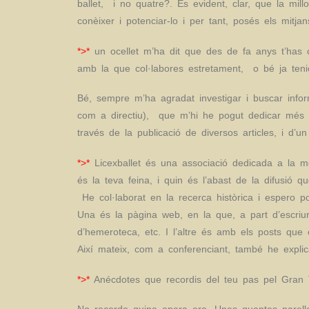
ballet, i no quatre?. És evident, clar, que la mi
conèixer i potenciar-lo i per tant, posés els mitja
*>*
un ocellet m’ha dit que des de fa anys t’has c
amb la que col·labores estretament, o bé ja teni
Bé, sempre m’ha agradat investigar i buscar infor
com a directiu), que m’hi he pogut dedicar més in
través de la publicació de diversos articles, i d’
*>*
Licexballet és una associació dedicada a la m
és la teva feina, i quin és l’abast de la difusió q
He col·laborat en la recerca històrica i espero po
Una és la pàgina web, en la que, a part d’escriure
d’hemeroteca, etc. I l’altre és amb els posts que 
Així mateix, com a conferenciant, també he explica
*>*
Anécdotes que recordis del teu pas pel Gran T