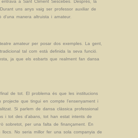
1 entrava a Sant Climent Sescebes. Després, la
Durant uns anys vaig ser professor auxiliar de
rò d’una manera altruista i amateur.
 teatre amateur per posar dos exemples. La gent,
radicional tal com està definida la seva funció.
uesta, ja que els esbarts que realment fan dansa
nal de tot. El problema és que les institucions
n projecte que tingui en compte l’ensenyament i
tzat. Si parlem de dansa clàssica professional
s i tot des d’abans, tot han estat intents de
ò sobretot, per una falta de finançament. En
llocs. No seria millor fer una sola companyia de