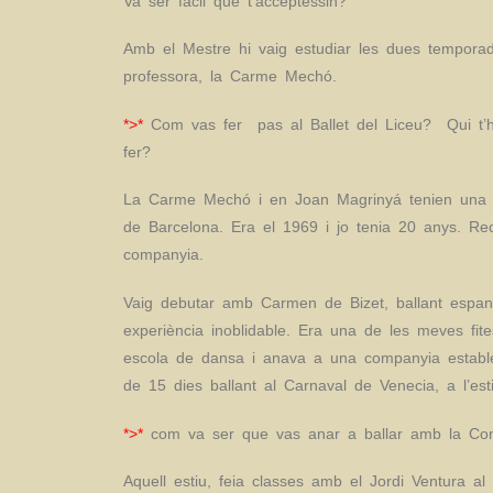
Va ser fàcil que t’acceptessin?
Amb el Mestre hi vaig estudiar les dues temporade
professora, la Carme Mechó.
*>*
Com vas fer pas al Ballet del Liceu? Qui t’
fer?
La Carme Mechó i en Joan Magrinyá tenien una mol
de Barcelona. Era el 1969 i jo tenia 20 anys. Rec
companyia.
Vaig debutar amb Carmen de Bizet, ballant espan
experiència inoblidable. Era una de les meves fite
escola de dansa i anava a una companyia estable p
de 15 dies ballant al Carnaval de Venecia, a l’e
*>*
com va ser que vas anar a ballar amb la C
Aquell estiu, feia classes amb el Jordi Ventura a