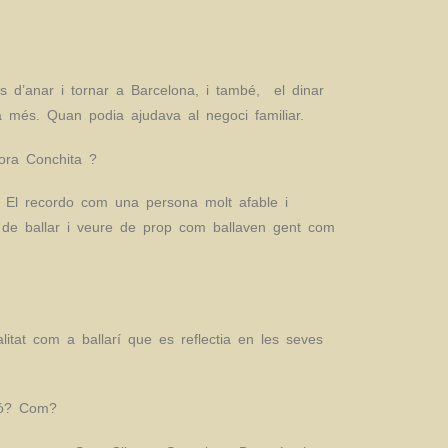
d’anar i tornar a Barcelona, i també, el dinar
 més. Quan podia ajudava al negoci familiar.
yora Conchita ?
. El recordo com una persona molt afable i
et de ballar i veure de prop com ballaven gent com
litat com a ballarí que es reflectia en les seves
sió? Com?