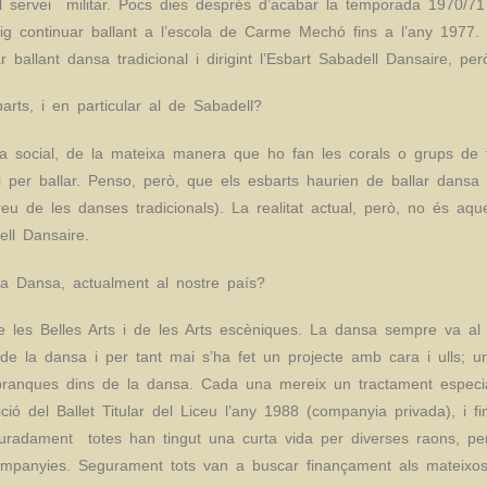
el servei militar. Pocs dies després d’acabar la temporada 1970/7
g continuar ballant a l’escola de Carme Mechó fins a l’any 1977. 
 ballant dansa tradicional i dirigint l’Esbart Sabadell Dansaire, pe
rts, i en particular al de Sabadell?
ca social, de la mateixa manera que ho fan les corals o grups de
per ballar. Penso, però, que els esbarts haurien de ballar dansa t
eu de les danses tradicionals). La realitat actual, però, no és aq
dell Dansaire.
la Dansa, actualment al nostre país?
les Belles Arts i de les Arts escèniques. La dansa sempre va al fi
e la dansa i per tant mai s’ha fet un projecte amb cara i ulls; u
ranques dins de la dansa. Cada una mereix un tractament especiali
del Ballet Titular del Liceu l’any 1988 (companyia privada), i fin
uradament totes han tingut una curta vida per diverses raons, per
ompanyies. Segurament tots van a buscar finançament als mateixos 