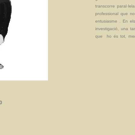
transcorre paral·le
professional que no 
entusiasme . En els
investigació, una ta
que
ho és tot, men
0