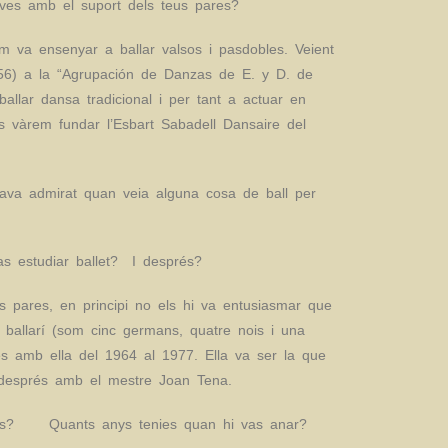
ves amb el suport dels teus pares?
m va ensenyar a ballar valsos i pasdobles. Veient
956) a la “Agrupación de Danzas de E. y D. de
allar dansa tradicional i per tant a actuar en
es vàrem fundar l’Esbart Sabadell Dansaire del
ava admirat quan veia alguna cosa de ball per
s estudiar ballet? I després?
 pares, en principi no els hi va entusiasmar que
 ballarí (som cinc germans, quatre nois i una
s amb ella del 1964 al 1977. Ella va ser la que
 i després amb el mestre Joan Tena.
essis? Quants anys tenies quan hi vas anar?