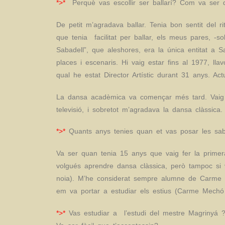
*>*
Perquè vas escollir ser ballarí? Com va ser
De petit m’agradava ballar. Tenia bon sentit del 
que tenia facilitat per ballar, els meus pares, 
Sabadell”, que aleshores, era la única entitat a 
places i escenaris. Hi vaig estar fins al 1977, l
qual he estat Director Artístic durant 31 anys. Act
La dansa acadèmica va començar més tard. Vaig v
televisió, i sobretot m’agradava la dansa clàssica
*>*
Quants anys tenies quan et vas posar les saba
Va ser quan tenia 15 anys que vaig fer la primer
volgués aprendre dansa clàssica, però tampoc si v
noia). M’he considerat sempre alumne de Carme Me
em va portar a estudiar els estius (Carme Mechó
*>*
Vas estudiar a l’estudi del mestre Magri