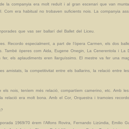
 de la companyia era molt reduït i al gran escenari que van munta
ll. Com era habitual no trobaven suficients nois. La companyia ass
emporades que vas ser ballarí del Ballet del Liceu.
bles. Recordo especialment, a part de l’òpera Carmen, els dos bal
us. També òperes com Aida, Eugene Onegin, La Cenerentola i La Do
 fer, els aplaudiments eren llarguíssims. El mestre va fer una magn
es amistats, la competitivitat entre els ballarins, la relació entre le
els nois, teníem més relació, compartíem camerino, etc. Amb les 
 la relació era molt bona. Amb el Cor, Orquestra i tramoies recor
s?
rada 1969/70 érem l’Alfons Rovira, Fernando Lizúndia, Emilio Gut