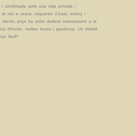
la i combinada amb una vida privada i
té res a veure, requereix il·lusió, esforç i
 darrés anys ha estat dedicat intensament a la
sca d’h
ores, moltes hores i paciència. Un treball
ys fàcil!!