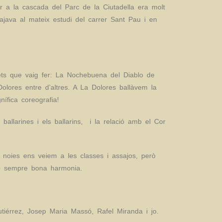
r a la cascada del Parc de la Ciutadella era molt
ajava al mateix estudi del carrer Sant Pau i en
lets que vaig fer: La Nochebuena del Diablo de
lores entre d’altres. A La Dolores ballàvem la
ífica coreografia!
s ballarines i els ballarins, i la relació amb el Cor
noies ens veiem a les classes i assajos, però
do sempre bona harmonia.
iérrez, Josep Maria Massó, Rafel Miranda i jo.