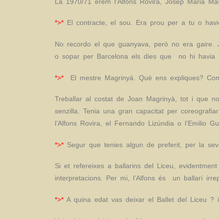
La 1970/71 érem l’Alfons Rovira, Josep Maria Mas
*>*
El contracte, el sou. Era prou per a tu o havi
No recordo el que guanyava, però no era gaire. 
o sopar per Barcelona els dies que no hi havia t
*>*
El mestre Magrinyá. Què ens expliques? Com v
Treballar al costat de Joan Magrinyà, tot i que
senzilla. Tenia una gran capacitat per coreografi
l’Alfons Rovira, el Fernando Lizúndia o l’Emilio Gut
*>*
Segur que tenies algun de preferit, per la sev
Si et refereixes a ballarins del Liceu, evidentmen
interpretacions. Per mi, l’Alfons és un ballarí irrep
*>*
A quina edat vas deixar el Ballet del Liceu ? 