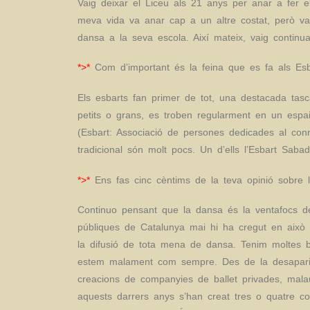
Vaig deixar el Liceu als 21 anys per anar a fer 
meva vida va anar cap a un altre costat, però vai
dansa a la seva escola. Així mateix, vaig continuar
*>*
Com d’important és la feina que es fa als Esba
Els esbarts fan primer de tot, una destacada tas
petits o grans, es troben regularment en un espai 
(Esbart: Associació de persones dedicades al conr
tradicional són molt pocs. Un d’ells l’Esbart Saba
*>*
Ens fas cinc cèntims de la teva opinió sobre 
Continuo pensant que la dansa és la ventafocs de 
públiques de Catalunya mai hi ha cregut en això d
la difusió de tota mena de dansa. Tenim moltes b
estem malament com sempre. Des de la desaparició 
creacions de companyies de ballet privades, mala
aquests darrers anys s’han creat tres o quatre c