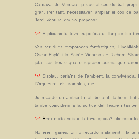
Carnaval de Venècia, ja que el cos de ball propi
gran. Per tant, necessitaven ampliar el cos de ba
Jordi Ventura em va proposar.
*>*
Explica’ns la teva trajectòria al llarg de les t
Van ser dues temporades fantàstiques, i inoblida
Oscar Esplà i la Soirée Vienesa de Richard Stra
jota. Les tres o quatre representacions que vàrem
*>*
Sisplau, parla’ns de l’ambient, la convivència, l
l’Orquestra, els tramoies, etc…
Jo recordo un ambient molt bo amb tothom. Entre 
també coincidíem a la sortida del Teatre i també
*>*
É
rau molts nois a la teva época? els recorde
No érem gaires. Si no recordo malament, la tempo