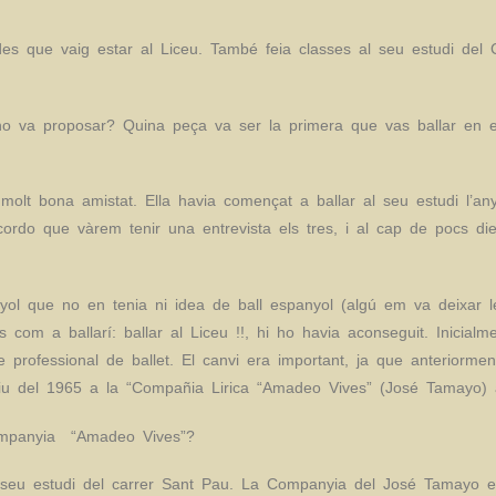
s que vaig estar al Liceu. També feia classes al seu estudi del Ca
ho va proposar? Quina peça va ser la primera que vas ballar en
t bona amistat. Ella havia començat a ballar al seu estudi l’any 1
ordo que vàrem tenir una entrevista els tres, i al cap de pocs die
yol que no en tenia ni idea de ball espanyol (algú em va deixar 
s com a ballarí: ballar al Liceu !!, hi ho havia aconseguit. Inicial
rofessional de ballet. El canvi era important, ja que anteriormen
stiu del 1965 a la “Compañia Lirica “Amadeo Vives” (José Tamayo) 
ompanyia “Amadeo Vives”?
l seu estudi del carrer Sant Pau. La Companyia del José Tamayo est