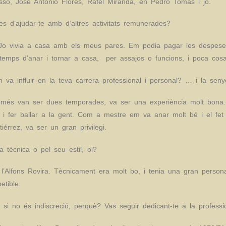
só, José Antonio Flores, Rafel Miranda, en Pedro Tomàs i jo.
es d’ajudar-te amb d’altres activitats remunerades?
Jo vivia a casa amb els meus pares. Em podia pagar les despeses 
emps d’anar i tornar a casa, per assajos o funcions, i poca cosa
a influir en la teva carrera professional i personal? … i la sen
 només van ser dues temporades, va ser una experiència molt bona
ar i fer ballar a la gent. Com a mestre em va anar molt bé i el f
iérrez, va ser un gran privilegi.
a técnica o pel seu estil, oi?
t l’Alfons Rovira. Tècnicament era molt bo, i tenia una gran persona
etible.
i si no és indiscreció, perquè? Vas seguir dedicant-te a la profes