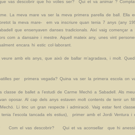
 que vas descobrir que ho volies ser? Qui et va animar ? Compta
ritme. La meva mare va ser la meva primera parella de ball. Ella e
-sobretot la meva mare- em va inscriure quan tenia 7 anys (any 1
Sabadell que ensenyaven danses tradicionals. Així vaig començar a b
lavors com a dansaire i mestre. Aquell mateix any, unes vint person
ualment encara hi estic col·laborant.
eure amb els anys, que això de ballar m’agradava, i molt. Qued
.
tilles per primera vegada? Quina va ser la primera escola on va
a classe de ballet a l’estudi de Carme Mechó a Sabadell. Als meus
an oposar. Al cap dels anys estaven molt contents de tenir un fill
chó. Li tinc un gran respecte i admiració. Vaig estar fent classe
 tenia l’escola tancada els estius), primer amb el Jordi Ventura
nyá ? Com el vas descobrir? Qui et va aconsellar que hi an