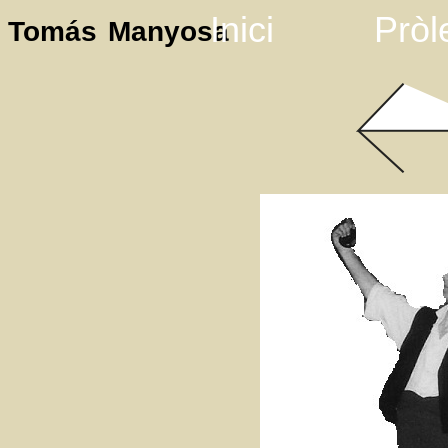
Inici
Pròl
Tomás Manyosa