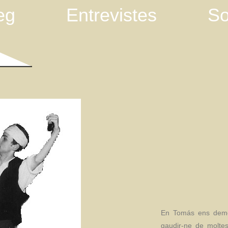
eg
Entrevistes
So
En Tomás ens demo
gaudir-ne de molte