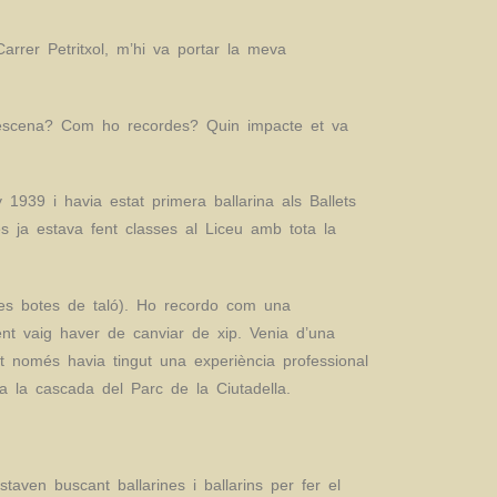
rrer Petritxol, m’hi va portar la meva
 escena? Com ho recordes? Quin impacte et va
939 i havia estat primera ballarina als Ballets
s ja estava fent classes al Liceu amb tota la
les botes de taló). Ho recordo com una
ment vaig haver de canviar de xip. Venia d’una
t només havia tingut una experiència professional
a la cascada del Parc de la Ciutadella.
aven buscant ballarines i ballarins per fer el