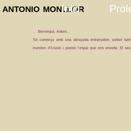
Inici
Pròl
ANTONIO MONLLOR
… Benvingut, Antoni…
Tot comença amb una abraçada entranyable, potser talme
inunden d’il·lusió i passió l’espai que ens envolta. El seu