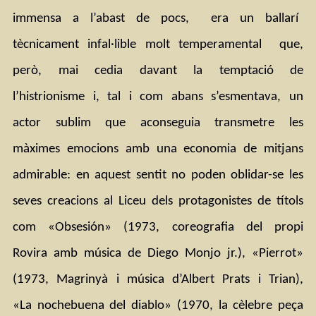
immensa a l’abast de pocs,  era un ballarí  
tècnicament infal·lible molt temperamental  que, 
però, mai cedia davant la temptació de 
l’histrionisme i, tal i com abans s’esmentava, un 
actor sublim que aconseguia transmetre les 
màximes emocions amb una economia de mitjans 
admirable: en aquest sentit no poden oblidar-se les 
seves creacions al Liceu dels protagonistes de títols 
com «Obsesión» (1973, coreografia del propi 
Rovira amb música de Diego Monjo jr.), «Pierrot» 
(1973, Magrinyà i música d’Albert Prats i Trian), 
«La nochebuena del diablo» (1970, la cèlebre peça 