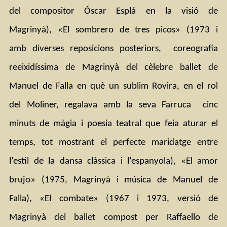
del compositor Óscar Esplá en la visió de 
Magrinyà), «El sombrero de tres picos» (1973 i 
amb diverses reposicions posteriors,  coreografia 
reeixidíssima de Magrinyà del cèlebre ballet de 
Manuel de Falla en què un sublim Rovira, en el rol 
del Moliner, regalava amb la seva Farruca  cinc 
minuts de màgia i poesia teatral que feia aturar el 
temps, tot mostrant el perfecte maridatge entre 
l’estil de la dansa clàssica i l’espanyola), «El amor 
brujo» (1975, Magrinyà i música de Manuel de 
Falla), «El combate» (1967 i 1973, versió de 
Magrinyà del ballet compost per Raffaello de 