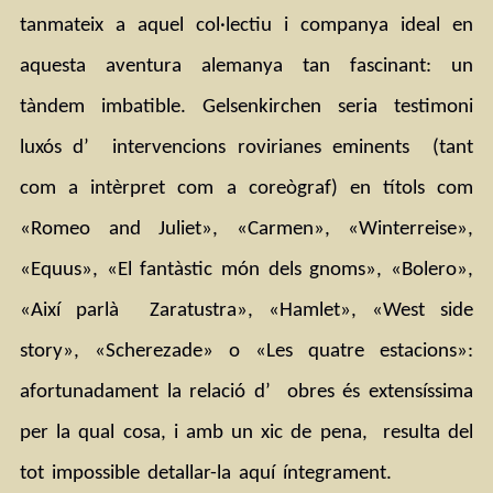
tanmateix a aquel col·lectiu i companya ideal en 
aquesta aventura alemanya tan fascinant: un 
tàndem imbatible. Gelsenkirchen seria testimoni 
luxós d’  intervencions rovirianes eminents  (tant 
com a intèrpret com a coreògraf) en títols com 
«Romeo and Juliet», «Carmen», «Winterreise», 
«Equus», «El fantàstic món dels gnoms», «Bolero», 
«Així parlà  Zaratustra», «Hamlet», «West side 
story», «Scherezade» o «Les quatre estacions»: 
afortunadament la relació d’  obres és extensíssima 
per la qual cosa, i amb un xic de pena,  resulta del 
tot impossible detallar-la aquí íntegrament.