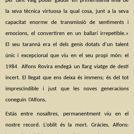
per tant vaig poder gaudir en primeríssima línia de 
la seva tècnica virtuosa la qual cosa, junt a la seva 
capacitat enorme de transmissió de sentiments i 
emocions, el convertiren en un ballarí irrepetible.» 
El seu tarannà era el dels genis dotats d’un talent 
únic i excepcional que viu en el seu propi món: el 
1984  Alfons Rovira endegà un llarg viatge de destí 
incert. El llegat que ens deixa és immens; és del tot 
imprescindible i just que les noves generacions 
coneguin l’Alfons. 
Estàs entre nosaltres, permanentment viu en el 
nostre record. L’oblit és la mort. Gràcies, Alfons: 